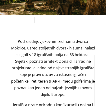
Pod srednjovjekovnim zidinama dvorca
Mokrice, usred stoljetnih dvorskih šuma, nalazi
se golf s 18 igrališnih polja na 66 hektara.
Svjetski poznati arhitekt Donald Harradine
projektirao je jedno od najsvestranijih igrališta
koje je pravi izazov za iskusne igrače i
početnike. Peti teren (PAR 4) među golferima je
poznat kao jedan od najzahtjevnijih u ovom
dijelu Europe.
Igrališta prate prirodnu konfiguraciju dolina i