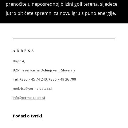
prenoćite u neposrednoj blizini golf terena, sljedeće
jutro bit ćete spremni za novu igru ​​s puno energije.
ADRESA
Rajec 4,
8261 Jesenice na Dolenjskem, Slovenija
Tel: +386 7 45 74 240, +386 7 49 36 700
mokrice@terme-catez.si
info@terme-catez.si
Podaci o tvrtki