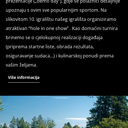
prezentacije („demo day“), gdje se polaznici detaljnije
upoznaju s ovim sve popularnijim sportom. Na
slikovitom 10. igralištu našeg igrališta organiziramo
atraktivan “hole in one show” . Kao domaćini turnira
brinemo se o cjelokupnoj realizaciji događaja
(priprema startne liste, obrada rezultata,
osiguravanje sudaca…) i kulinarskoj ponudi prema
vašim željama.
Više informacija