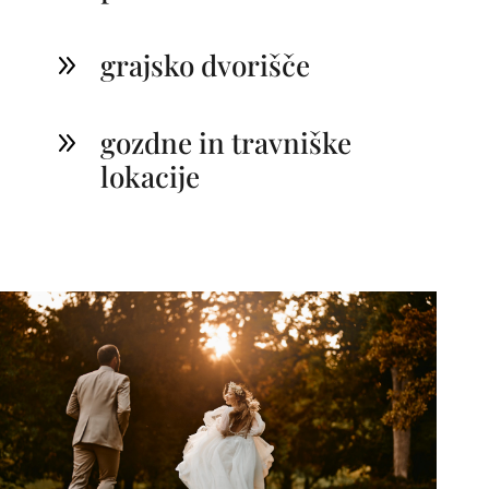
grajsko dvorišče
9
gozdne in travniške
9
lokacije