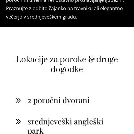
poročnim dnem ali enostavno proslavljanje ljubezni.
Praznujte z odbito čajanko na travniku ali elegantno
večerjo v srednjeveškem gradu.
Lokacije za poroke & druge
dogodke
2 poročni dvorani
9
srednjeveški angleški
9
park